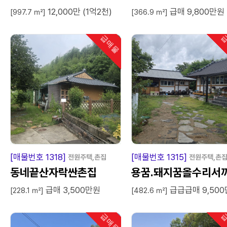
12,000만 (1억2천)
급매 9,800만원
[997.7 ㎡]
[366.9 ㎡]
급매물
급
인기
급
매
물
급
매
[매물번호 1318]
[매물번호 1315]
전원주택,촌집
전원주택,촌
동네끝산자락싼촌집
용꿈.돼지꿈올수리서
급매 3,500만원
급급급매 9,50
한옥
[228.1 ㎡]
[482.6 ㎡]
급매물
급
인기