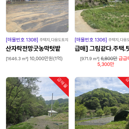
급
매
물
급
매
[매물번호 1308]
[매물번호 1306]
주택지,다용도토지
주택지,다용
산자락전망굿농막텃밭
급매] 그림같다.주택.
10,000만원(1억)
6,800만
급급
밭.농막쉼터땅.손해보
[1646.3 ㎡]
[971.9 ㎡]
5,300만
팔아요.
급매물
급
인기