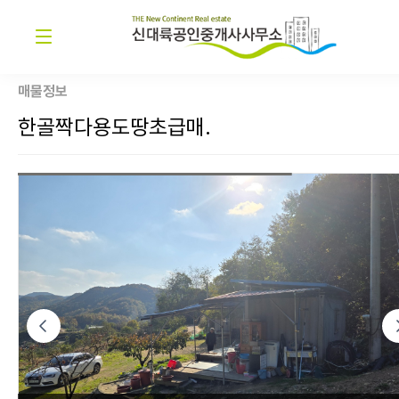
매물정보
한골짝다용도땅초급매.