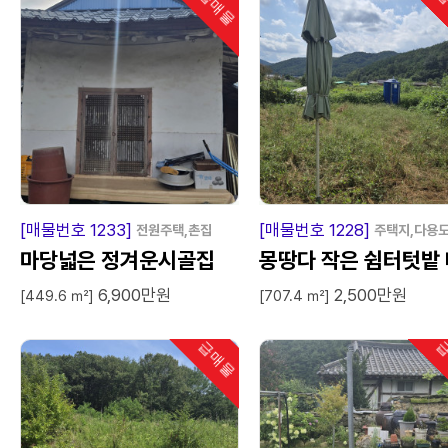
급매물
급
인기
급
매
물
급
매
[매물번호 1233]
[매물번호 1228]
전원주택,촌집
주택지,다용
마당넓은 정겨운시골집
몽땅다 작은 쉼터텃밭 
6,900만원
2,500만원
매
[449.6 ㎡]
[707.4 ㎡]
급매물
급
인기