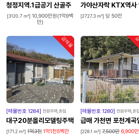
청정지역.1급공기 산골주
가야산자락 KTX역사
10,900만원(1억9백
당 50만
택.밭이공짜.
근토지
[3120.7 ㎡]
[2727.3 ㎡]
만)
급매물
급
인기
급
매
물
급
매
[매물번호 1284]
[매물번호 1280]
전원주택,촌집
전원주택,촌
대구20분올리모델링주택
급매 가천면 포천계곡
1억3천
1억1천5백만
7,500만
6,900
매매
구 쉼터
[171.2 ㎡]
[228.1 ㎡]