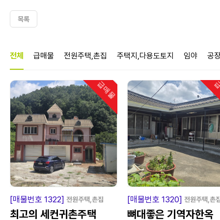
목록
매물정보
전체
급매물
전원주택,촌집
주택지,다용도토지
임야
공
급매물
급
인기
급
매
물
급
매
[매물번호 1322]
[매물번호 1320]
전원주택,촌집
전원주택,촌
최고의 세컨귀촌주택
뼈대좋은 기역자한옥