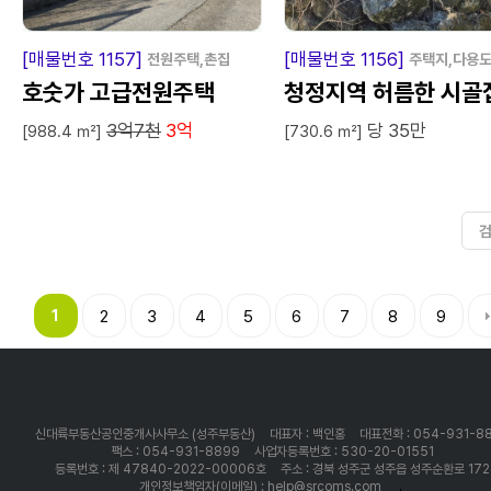
급
매
물
급
매
[매물번호 1157]
[매물번호 1156]
전원주택,촌집
주택지,다용
호숫가 고급전원주택
청정지역 허름한 시골
3억7천
3억
당 35만
[988.4 ㎡]
[730.6 ㎡]
1
2
3
4
5
6
7
8
9
신대륙부동산공인중개사사무소 (성주부동산)
대표자 : 백인홍
대표전화 : 054-931-8
팩스 : 054-931-8899
사업자등록번호 : 530-20-01551
등록번호 : 제 47840-2022-00006호
주소 : 경북 성주군 성주읍 성주순환로 172
개인정보책임자(이메일) : help@srcoms.com
.