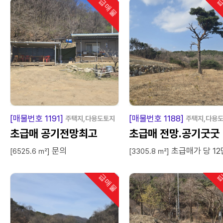
급매물
급
인기
급
매
물
급
매
[매물번호 1191]
[매물번호 1188]
주택지,다용도토지
주택지,다용
초급매 공기전망최고
초급매 전망.공기굿굿
문의
초급매가 당 12
[6525.6 ㎡]
[3305.8 ㎡]
급매물
급
인기