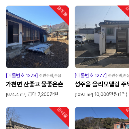
급매물
급
인기
급
매
물
급
매
[매물번호 1278]
[매물번호 1277]
전원주택,촌집
전원주택,촌
가천면 산좋고 물좋은촌
성주읍 올리모델링 주
급매 7,200만원
10,000만원(1억)
집
매매
[674.4 ㎡]
[109.1 ㎡]
급매물
급
인기