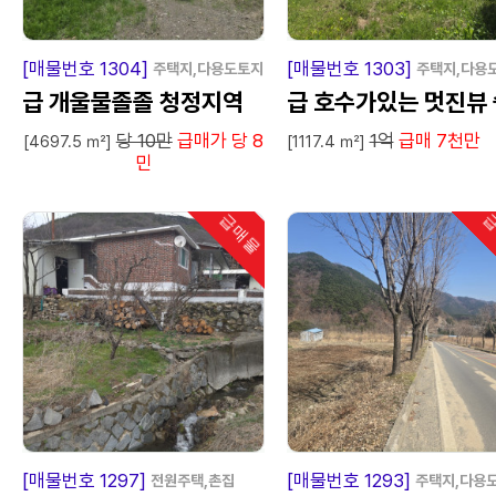
급
매
물
급
매
[매물번호 1304]
[매물번호 1303]
주택지,다용도토지
주택지,다용
급 개울물졸졸 청정지역
급 호수가있는 멋진뷰 
당 10만
급매가 당 8
1억
급매 7천만
터텃밭 전원주택지.
[4697.5 ㎡]
[1117.4 ㎡]
민
급매물
급
인기
급
매
물
급
매
[매물번호 1297]
[매물번호 1293]
전원주택,촌집
주택지,다용