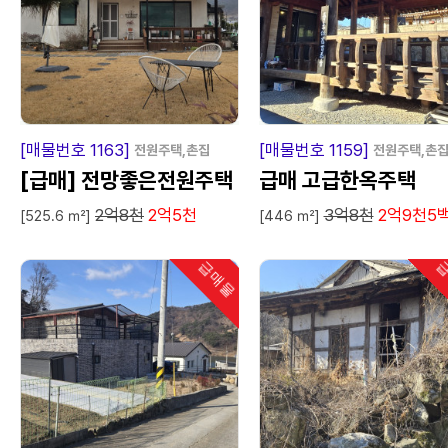
급
매
물
급
매
[매물번호 1163]
[매물번호 1159]
전원주택,촌집
전원주택,촌
[급매] 전망좋은전원주택
급매 고급한옥주택
2억8천
2억5천
3억8천
2억9천5
[525.6 ㎡]
[446 ㎡]
급매물
급
인기