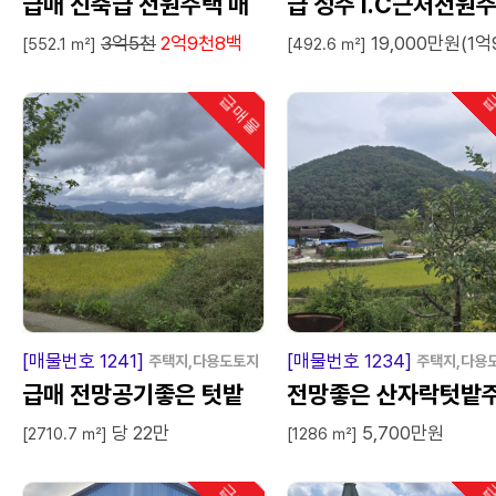
급매 신축급 전원주택 매
급 성주 I.C근처전원
3억5천
2억9천8백
19,000만원(1억
매
매매임대
[552.1 ㎡]
[492.6 ㎡]
급매물
급
인기
급
매
물
급
매
[매물번호 1241]
[매물번호 1234]
주택지,다용도토지
주택지,다용
급매 전망공기좋은 텃밭
전망좋은 산자락텃밭
당 22만
5,700만원
주택지
지
[2710.7 ㎡]
[1286 ㎡]