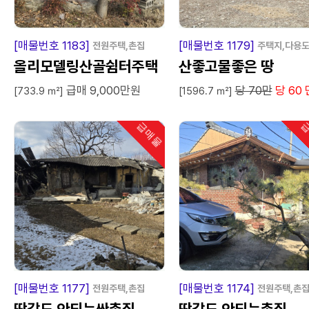
급
매
물
급
매
[매물번호 1183]
[매물번호 1179]
전원주택,촌집
주택지,다용
올리모델링산골쉼터주택
산좋고물좋은 땅
급매 9,000만원
당 70만
당 60 
[733.9 ㎡]
[1596.7 ㎡]
급매물
급
인기
급
매
물
급
매
[매물번호 1177]
[매물번호 1174]
전원주택,촌집
전원주택,촌