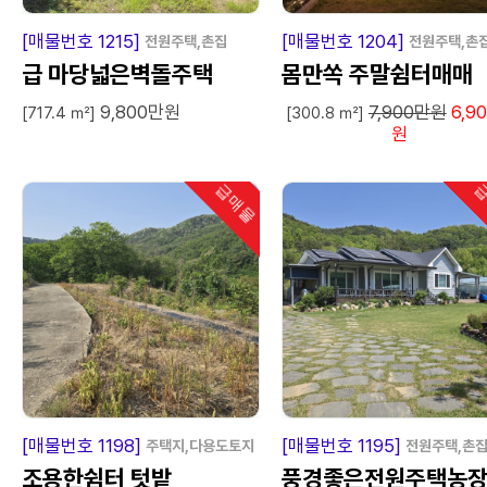
급
매
물
급
매
[매물번호 1215]
[매물번호 1204]
전원주택,촌집
전원주택,촌
급 마당넓은벽돌주택
몸만쏙 주말쉼터매매
9,800만원
7,900만원
6,9
[717.4 ㎡]
[300.8 ㎡]
원
급매물
급
인기
급
매
물
급
매
[매물번호 1198]
[매물번호 1195]
주택지,다용도토지
전원주택,촌
조용한쉼터 텃밭
풍경좋은전원주택농