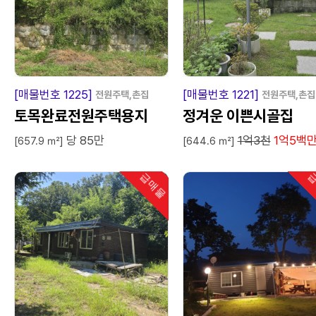
급
매
물
급
매
[매물번호 1225]
[매물번호 1221]
전원주택,촌집
전원주택,촌집
토목완료전원주택용지
정겨운 이쁜시골집
당 85만
1억3천
1억5백
[657.9 ㎡]
[644.6 ㎡]
급매물
급
인기