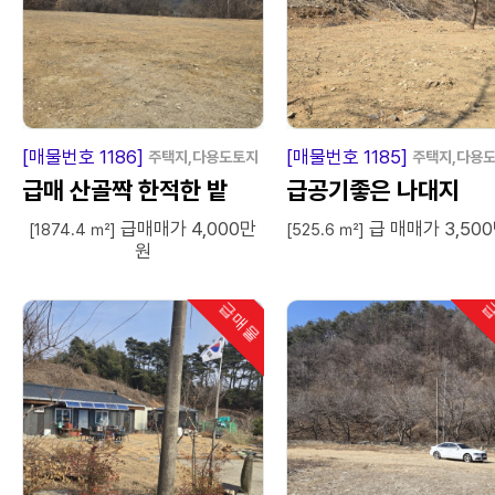
급
매
물
급
매
[매물번호 1186]
[매물번호 1185]
주택지,다용도토지
주택지,다용
급매 산골짝 한적한 밭
급공기좋은 나대지
급매매가 4,000만
급 매매가 3,50
[1874.4 ㎡]
[525.6 ㎡]
원
급매물
급
인기