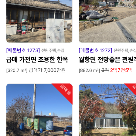
급
매
물
급
매
[매물번호 1273]
[매물번호 1272]
전원주택,촌집
전원주택,촌
급매 가천면 조용한 한옥
월항면 전망좋은 전원
급매가 7,000만원
3억
2억7천5백
택
[320.7 ㎡]
[882.6 ㎡]
급매물
급
인기