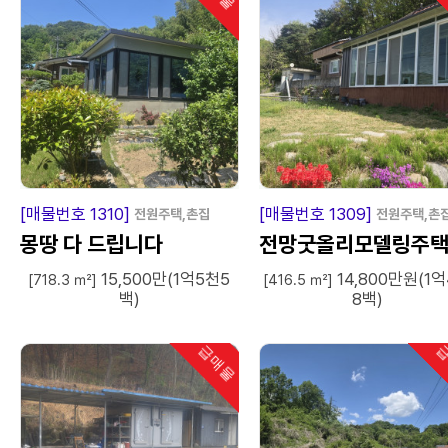
급
매
물
급
매
[매물번호 1310]
[매물번호 1309]
전원주택,촌집
전원주택,촌
몽땅 다 드립니다
전망굿올리모델링주
15,500만(1억5천5
14,800만원(1
[718.3 ㎡]
[416.5 ㎡]
백)
8백)
급매물
급
인기