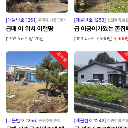
급
매
물
급
매
[매물번호 1261]
[매물번호 1258]
주택지,다용도토지
전원주택,촌
급매 이 위치 이런땅
급 아궁이가있는 촌집매
당 26만
7,500만
5,900
매
[1702.5 ㎡]
[393.4 ㎡]
급매물
급
인기
급
매
물
급
매
[매물번호 1255]
[매물번호 1242]
전원주택,촌집
전원주택,촌