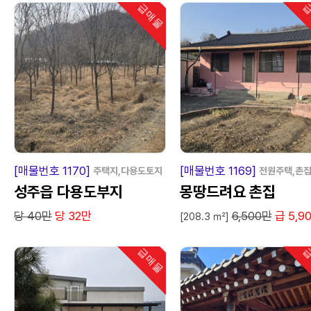
급매물
급
인기
급
매
물
급
매
[매물번호 1170]
[매물번호 1169]
주택지,다용도토지
전원주택,촌
성주읍 다용도부지
몽땅드려요 촌집
당 40만
당 32만
6,500만
급 5,9
[208.3 ㎡]
급매물
급
인기