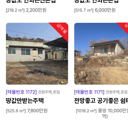
땅값도 안되는싼촌집
땅값도 안되는촌집
2,200만원
6,000만원
[218.2 ㎡]
[515.7 ㎡]
급매물
급
인기
급
매
물
급
매
[매물번호 1172]
[매물번호 1171]
전원주택,촌집
전원주택,촌집
땅값만받는주택
전망좋고 공기좋은 쉼
7,800만원
몽땅 10,000만
[525.6 ㎡]
[1018.2 ㎡]
억)