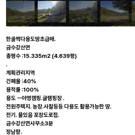
한골짝다용도땅초급매.
금수강산면
총평수 :15.335m2 (4.639평)
.
계획관리지역
건폐율 :40%
용적률 :100%
용도 ㅡ야영캠핑.글램핑장 .
전원주택지. 농장.사찰등등 다용도 활용가능한 땅.
전기. 물있음 포장도로접.
금수강산면사무소3분
정남향.