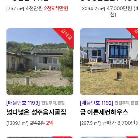
4천만원
2천9백만원
47,000만원 (
[757 ㎡]
[3094.2 ㎡]
천)
급매물
급
인기
급
매
물
급
매
[매물번호 1193]
[매물번호 1192]
전원주택,촌집
전원주택,촌집
넓디넓은 성주읍시골집
급 이쁜세컨하우스
2억2천
2억
급매가 8,700만
[1309.1 ㎡]
[297.5 ㎡]