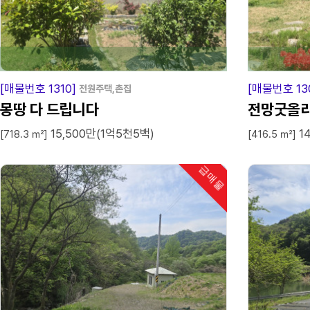
급
매
물
[매물번호 1310]
[매물번호 13
전원주택,촌집
몽땅 다 드립니다
전망굿올
15,500만(1억5천5백)
1
[718.3 ㎡]
[416.5 ㎡]
급매물
인기