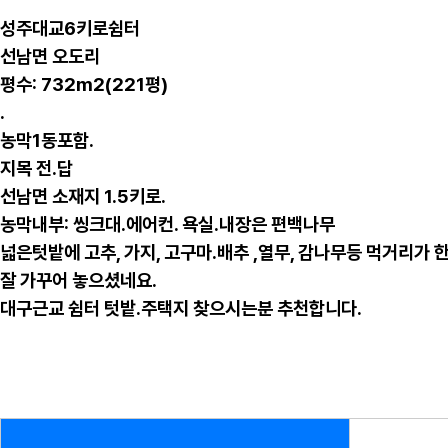
성주대교6키로쉼터
선남면 오도리
평수: 732m2(221평)
.
농막1동포함.
지목 전.답
선남면 소재지 1.5키로.
농막내부: 씽크대.에어컨. 욕실.내장은 편백나무
넓은텃밭에 고추, 가지, 고구마.배추 ,열무, 감나무등 먹거리가 
잘 가꾸어 놓으셨네요.
대구근교 쉼터 텃밭.주택지 찾으시는분 추천합니다.