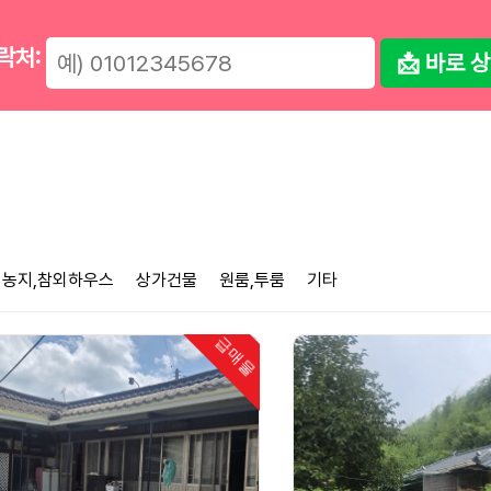
락처:
📩 바로 
농지,참외하우스
상가건물
원룸,투룸
기타
급매물
인기