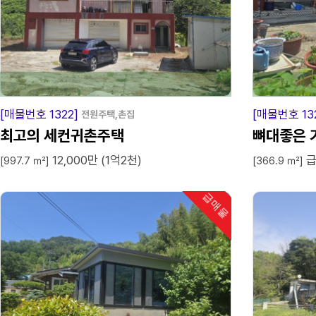
급
매
물
[매물번호 1322]
[매물번호 13
전원주택,촌집
최고의 세컨귀촌주택
뼈대좋은 
12,000만 (1억2천)
급
[997.7 ㎡]
[366.9 ㎡]
급매물
인기