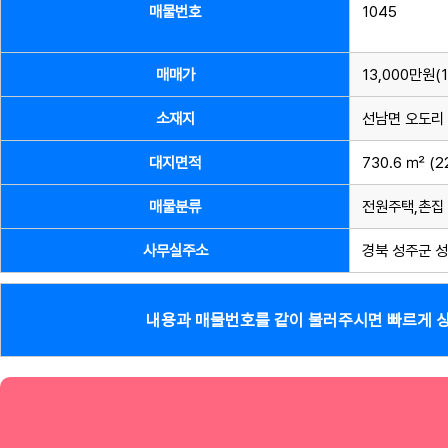
매물번호
1045
매매가
13,000만원(
소재지
선남면 오도리
대지면적
730.6 ㎡ (2
매물분류
전원주택,촌집
사무실주소
경북 성주군 성
내용과 매물번호를 같이 불러주시면 빠르게 상