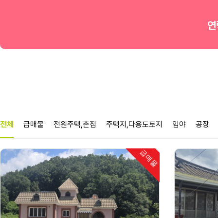
연
매물정보
전체
급매물
전원주택,촌집
주택지,다용도토지
임야
공장
급매물
인기