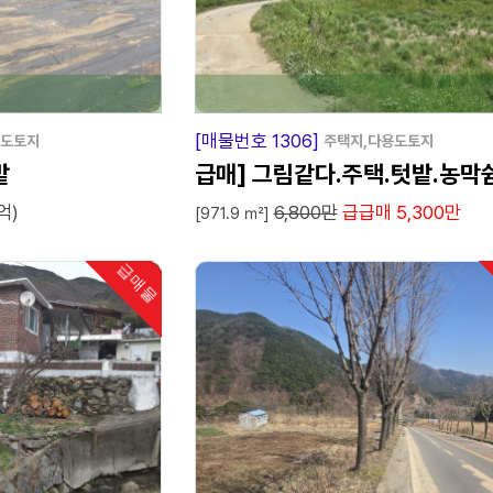
급
매
물
급
매
물
[매물번호 1306]
용도토지
주택지,다용도토지
밭
급매] 그림같다.주택.텃밭.농막
억)
6,800만
급급매 5,300만
손해보고팔아요.
[971.9 ㎡]
급매물
인기