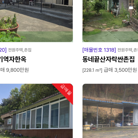
급
매
물
20]
[매물번호 1318]
전원주택,촌집
전원주택,촌
기역자한옥
동네끝산자락싼촌집
매 9,800만원
급매 3,500만원
[228.1 ㎡]
급매물
인기