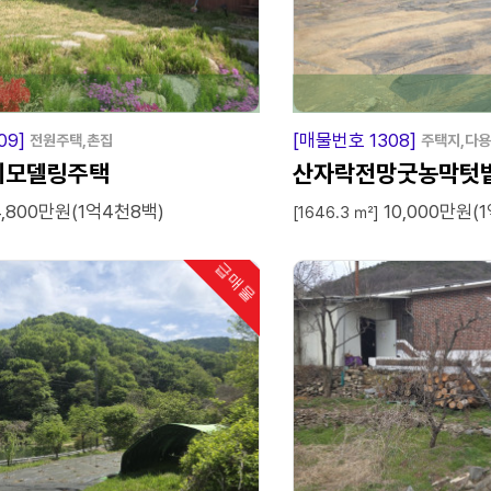
급
매
물
09]
[매물번호 1308]
전원주택,촌집
주택지,다
리모델링주택
산자락전망굿농막텃
4,800만원(1억4천8백)
10,000만원(1
[1646.3 ㎡]
급매물
인기