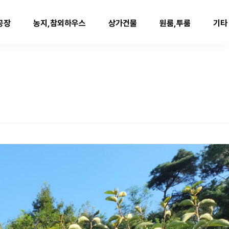
공장
농지,참외하우스
상가건물
원룸,투룸
기타