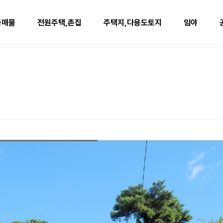
급매물
전원주택,촌집
주택지,다용도토지
임야