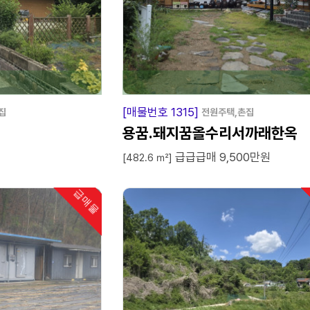
급
매
물
급
매
물
[매물번호 1315]
집
전원주택,촌집
용꿈.돼지꿈올수리서까래한옥
급급급매 9,500만원
[482.6 ㎡]
급매물
인기