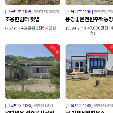
급
매
물
급
매
[매물번호 1198]
[매물번호 1195]
주택지,다용도토지
전원주택,촌
조용한쉼터 텃밭
풍경좋은전원주택농
4천만원
2천9백만원
47,000만원 (
[757 ㎡]
[3094.2 ㎡]
천)
급매물
급
인기
급
매
물
급
매
[매물번호 1193]
[매물번호 1192]
전원주택,촌집
전원주택,촌집