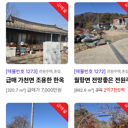
급매물
급
인기
급
매
물
급
매
[매물번호 1273]
[매물번호 1272]
전원주택,촌집
전원주택,촌
급매 가천면 조용한 한옥
월항면 전망좋은 전원
급매가 7,000만원
3억
2억7천5백
택
[320.7 ㎡]
[882.6 ㎡]
급매물
급
인기