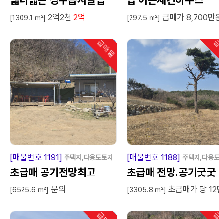
넓디넓은 성주읍시골집
급 이쁜세컨하우스
2억2천
2억
급매가 8,700만
[1309.1 ㎡]
[297.5 ㎡]
급매물
급
인기
급
매
물
급
매
[매물번호 1191]
[매물번호 1188]
주택지,다용도토지
주택지,다용
초급매 공기전망최고
초급매 전망.공기굿굿
문의
초급매가 당 12
[6525.6 ㎡]
[3305.8 ㎡]