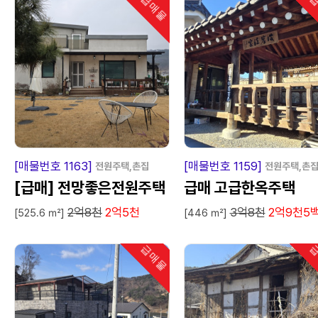
급매물
급
인기
급
매
물
급
매
[매물번호 1163]
[매물번호 1159]
전원주택,촌집
전원주택,촌
[급매] 전망좋은전원주택
급매 고급한옥주택
2억8천
2억5천
3억8천
2억9천5
[525.6 ㎡]
[446 ㎡]
급매물
급
인기