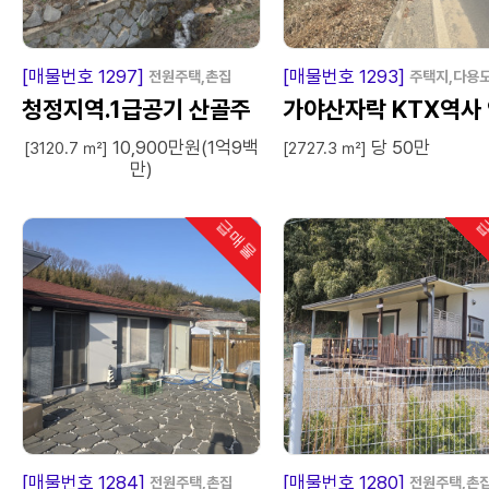
급
매
물
급
매
[매물번호 1297]
[매물번호 1293]
전원주택,촌집
주택지,다용
청정지역.1급공기 산골주
가야산자락 KTX역사
10,900만원(1억9백
당 50만
택.밭이공짜.
근토지
[3120.7 ㎡]
[2727.3 ㎡]
만)
급매물
급
인기
급
매
물
급
매
[매물번호 1284]
[매물번호 1280]
전원주택,촌집
전원주택,촌