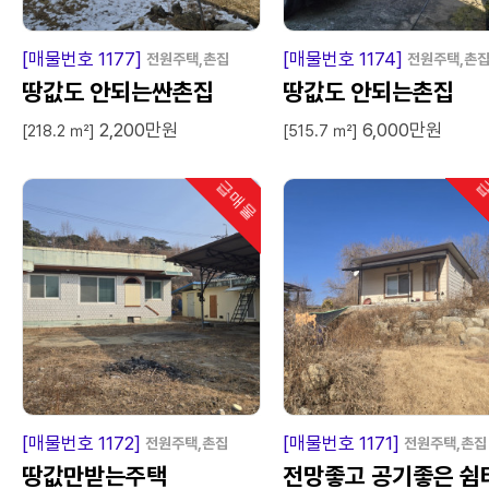
급
매
물
급
매
[매물번호 1177]
[매물번호 1174]
전원주택,촌집
전원주택,촌
땅값도 안되는싼촌집
땅값도 안되는촌집
2,200만원
6,000만원
[218.2 ㎡]
[515.7 ㎡]
급매물
급
인기
급
매
물
급
매
[매물번호 1172]
[매물번호 1171]
전원주택,촌집
전원주택,촌집
땅값만받는주택
전망좋고 공기좋은 쉼