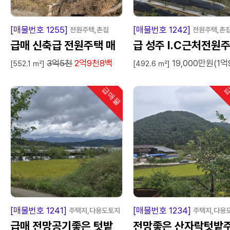
급
매
물
급
매
[매물번호 1255]
[매물번호 1242]
전원주택,촌집
전원주택,촌
급매 신축급 전원주택 매
급 성주 I.C근처전원
3억5천
2억9천8백
19,000만원(1억
매
매매임대
[552.1 ㎡]
[492.6 ㎡]
급매물
급
인기
급
매
물
급
매
[매물번호 1241]
[매물번호 1234]
주택지,다용도토지
주택지,다용
급매 전망공기좋은 텃밭
전망좋은 산자락텃밭