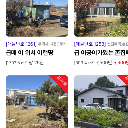
급
매
물
급
매
[매물번호 1261]
[매물번호 1258]
주택지,다용도토지
전원주택,촌
급매 이 위치 이런땅
급 아궁이가있는 촌집매
당 26만
7,500만
5,900
매
[1702.5 ㎡]
[393.4 ㎡]
급매물
급
인기