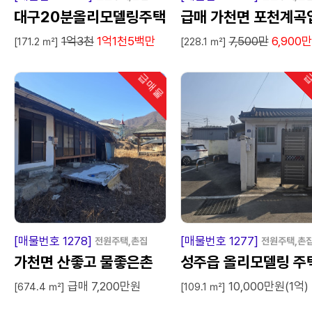
대구20분올리모델링주택
급매 가천면 포천계곡
1억3천
1억1천5백만
7,500만
6,900
매매
구 쉼터
[171.2 ㎡]
[228.1 ㎡]
급매물
급
인기
급
매
물
급
매
[매물번호 1278]
[매물번호 1277]
전원주택,촌집
전원주택,촌
가천면 산좋고 물좋은촌
성주읍 올리모델링 주
급매 7,200만원
10,000만원(1억)
집
매매
[674.4 ㎡]
[109.1 ㎡]