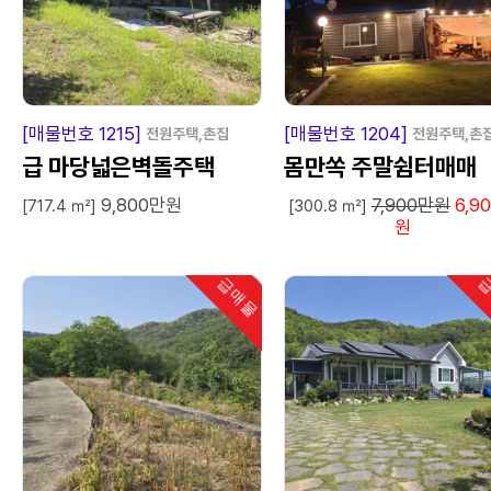
급
매
물
급
매
[매물번호 1215]
[매물번호 1204]
전원주택,촌집
전원주택,촌
급 마당넓은벽돌주택
몸만쏙 주말쉼터매매
9,800만원
7,900만원
6,9
[717.4 ㎡]
[300.8 ㎡]
원
급매물
급
인기