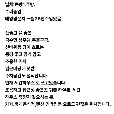
별채:큰방1.주방.
수리중임
태양광설치 ㅡ월26만수입있음.
.
산좋고 물 좋은
금수면 성주댐.무흘구곡.
선바위등 강이 흐르는
풍경 좋고 공기 맑고
조용한 위치.
넓은마당에 텃밭.
주차공간도 넓직합니다.
현재 세컨하우스 로 쓰고있습니다.
조용하고 접근성 좋은곳 귀촌 하실분. 세컨
하우스.휴양지 찾으시는 분.
카페.휴게음식점,
펜션.민박집등 으로도 괜찮은 위치입니다.