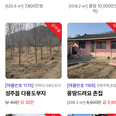
7,800만원
몽땅 10,000만
[525.6 ㎡]
[1018.2 ㎡]
억)
급매물
급
인기
급
매
물
급
매
[매물번호 1170]
[매물번호 1169]
주택지,다용도토지
전원주택,촌
성주읍 다용도부지
몽땅드려요 촌집
당 40만
당 32만
6,500만
급 5,9
[208.3 ㎡]