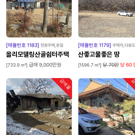
급
매
물
급
매
[매물번호 1183]
[매물번호 1179]
전원주택,촌집
주택지,다용
올리모델링산골쉼터주택
산좋고물좋은 땅
급매 9,000만원
당 70만
당 60 
[733.9 ㎡]
[1596.7 ㎡]
급매물
급
인기