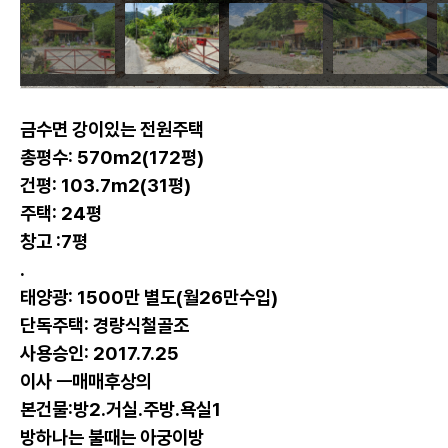
금수면 강이있는 전원주택
총평수: 570m2(172평)
건평: 103.7m2(31평)
주택: 24평
창고 :7평
.
태양광: 1500만 별도(월26만수입)
단독주택: 경량식철골조
사용승인: 2017.7.25
이사 ㅡ매매후상의
본건물:방2.거실.주방.욕실1
방하나는 불때는 아궁이방