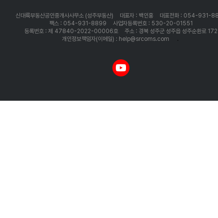
신대륙부동산공인중개사사무소 (성주부동산)
대표자 : 백인홍
대표전화 : 054-931-8
팩스 : 054-931-8899
사업자등록번호 : 530-20-01551
등록번호 : 제 47840-2022-00006호
주소 : 경북 성주군 성주읍 성주순환로 172
개인정보책임자(이메일) : help@srcoms.com
.