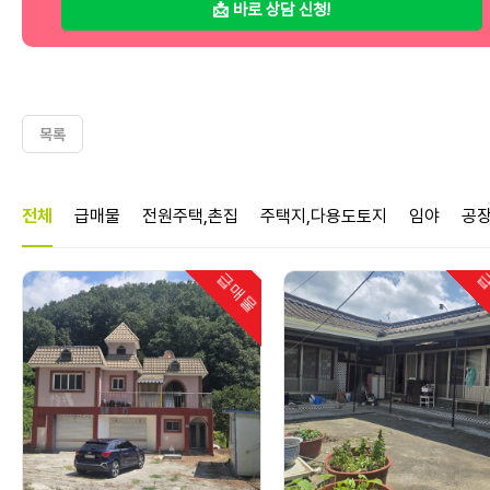
📩 바로 상담 신청!
목록
매물정보
전체
급매물
전원주택,촌집
주택지,다용도토지
임야
공
급매물
급
인기