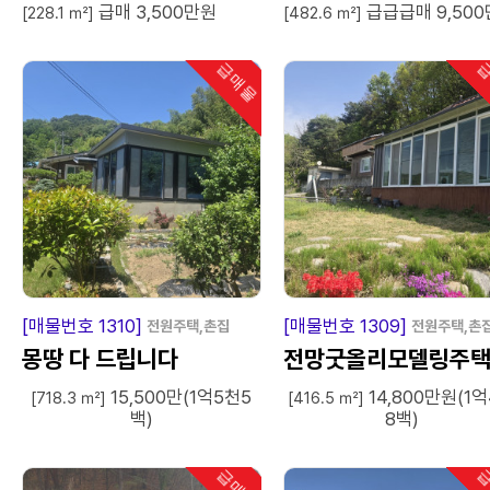
급매 3,500만원
급급급매 9,50
한옥
[228.1 ㎡]
[482.6 ㎡]
급매물
급
인기
급
매
물
급
매
[매물번호 1310]
[매물번호 1309]
전원주택,촌집
전원주택,촌
몽땅 다 드립니다
전망굿올리모델링주
15,500만(1억5천5
14,800만원(1
[718.3 ㎡]
[416.5 ㎡]
백)
8백)
급매물
급
인기