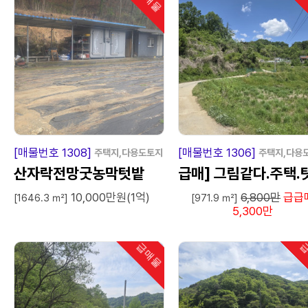
급
매
물
급
매
[매물번호 1308]
[매물번호 1306]
주택지,다용도토지
주택지,다용
산자락전망굿농막텃밭
급매] 그림같다.주택.
10,000만원(1억)
6,800만
급급
밭.농막쉼터땅.손해보
[1646.3 ㎡]
[971.9 ㎡]
5,300만
팔아요.
급매물
급
인기