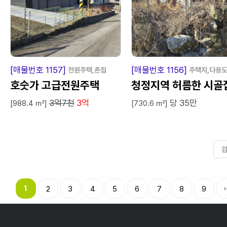
급
매
물
급
매
[매물번호 1157]
[매물번호 1156]
전원주택,촌집
주택지,다용
호숫가 고급전원주택
청정지역 허름한 시골
3억7천
3억
당 35만
[988.4 ㎡]
[730.6 ㎡]
1
2
3
4
5
6
7
8
9