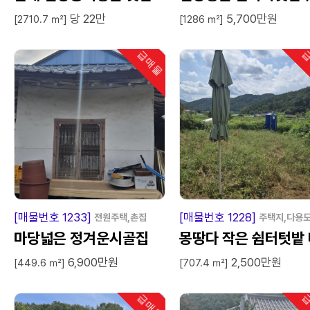
당 22만
5,700만원
주택지
지
[2710.7 ㎡]
[1286 ㎡]
급매물
급
인기
급
매
물
급
매
[매물번호 1233]
[매물번호 1228]
전원주택,촌집
주택지,다용
마당넓은 정겨운시골집
몽땅다 작은 쉼터텃밭 
6,900만원
2,500만원
매
[449.6 ㎡]
[707.4 ㎡]
급매물
급
인기