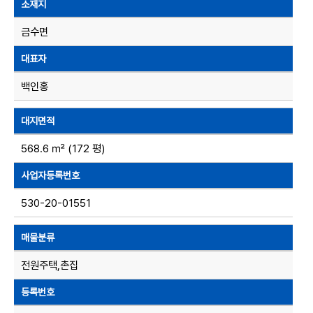
소재지
금수면
대표자
백인홍
대지면적
568.6 ㎡ (172 평)
사업자등록번호
530-20-01551
매물분류
전원주택,촌집
등록번호