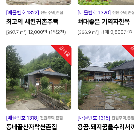
급
매
물
급
매
[매물번호 1322]
[매물번호 1320]
전원주택,촌집
전원주택,촌
최고의 세컨귀촌주택
뼈대좋은 기역자한옥
12,000만 (1억2천)
급매 9,800만원
[997.7 ㎡]
[366.9 ㎡]
급매물
급
인기
급
매
물
급
매
[매물번호 1318]
[매물번호 1315]
전원주택,촌집
전원주택,촌
동네끝산자락싼촌집
용꿈.돼지꿈올수리서