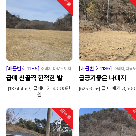
급매물
급
인기
급
매
물
급
매
[매물번호 1186]
[매물번호 1185]
주택지,다용도토지
주택지,다용
급매 산골짝 한적한 밭
급공기좋은 나대지
급매매가 4,000만
급 매매가 3,50
[1874.4 ㎡]
[525.6 ㎡]
원
급매물
급
인기