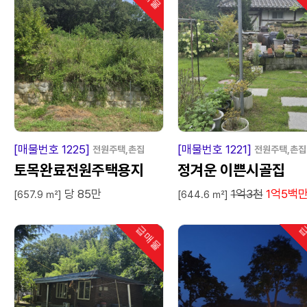
급
매
물
급
매
[매물번호 1225]
[매물번호 1221]
전원주택,촌집
전원주택,촌집
토목완료전원주택용지
정겨운 이쁜시골집
당 85만
1억3천
1억5백
[657.9 ㎡]
[644.6 ㎡]
급매물
급
인기