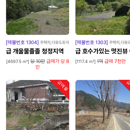
급
매
물
급
매
[매물번호 1304]
[매물번호 1303]
주택지,다용도토지
주택지,다용
급 개울물졸졸 청정지역
급 호수가있는 멋진뷰 
당 10만
급매가 당 8
1억
급매 7천만
터텃밭 전원주택지.
[4697.5 ㎡]
[1117.4 ㎡]
민
급매물
급
인기