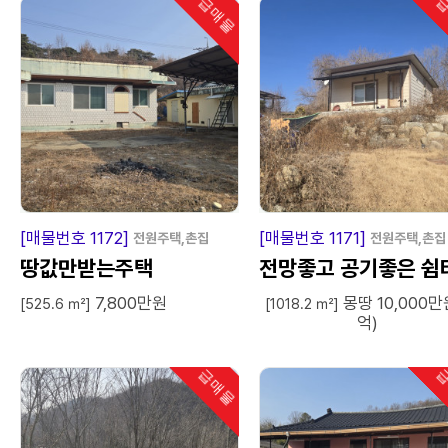
급매물
급
인기
급
매
물
급
매
[매물번호 1172]
[매물번호 1171]
전원주택,촌집
전원주택,촌집
땅값만받는주택
전망좋고 공기좋은 쉼
7,800만원
몽땅 10,000만
[525.6 ㎡]
[1018.2 ㎡]
억)
급매물
급
인기