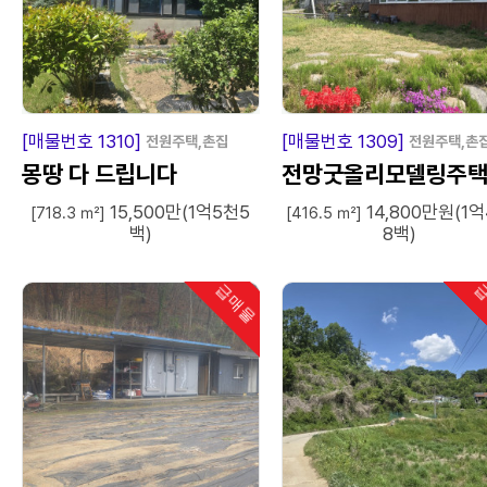
급
매
물
급
매
[매물번호 1310]
[매물번호 1309]
전원주택,촌집
전원주택,촌
몽땅 다 드립니다
전망굿올리모델링주
15,500만(1억5천5
14,800만원(1
[718.3 ㎡]
[416.5 ㎡]
백)
8백)
급매물
급
인기