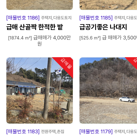
급
매
물
급
매
[매물번호 1186]
[매물번호 1185]
주택지,다용도토지
주택지,다용
급매 산골짝 한적한 밭
급공기좋은 나대지
급매매가 4,000만
급 매매가 3,50
[1874.4 ㎡]
[525.6 ㎡]
원
급매물
급
인기
급
매
물
급
매
[매물번호 1183]
[매물번호 1179]
전원주택,촌집
주택지,다용