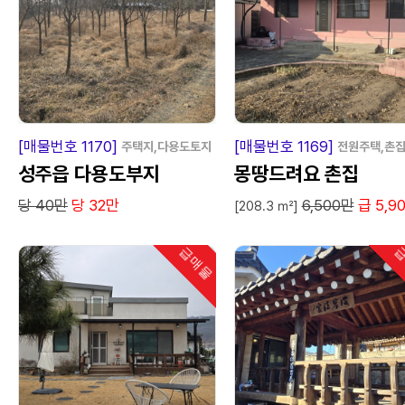
급
매
물
급
매
[매물번호 1170]
[매물번호 1169]
주택지,다용도토지
전원주택,촌
성주읍 다용도부지
몽땅드려요 촌집
당 40만
당 32만
6,500만
급 5,9
[208.3 ㎡]
급매물
급
인기