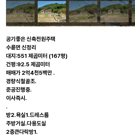
공기좋은 신축전원주택
수륜면 신정리
대지:551 제곱미터 (167평)
건평:92.5 제곱미터
매매가 2억4천5백만 .
경량식철골조.
준공진행중.
이사즉시.
.
방2.욕실1.드레스룸
주방거실.다용도실
2층큰다락방1.