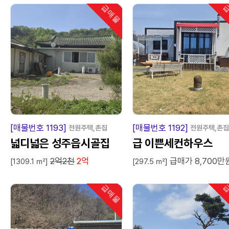
급매물
급
인기
급
매
물
급
매
[매물번호 1193]
[매물번호 1192]
전원주택,촌집
전원주택,촌집
넓디넓은 성주읍시골집
급 이쁜세컨하우스
2억2천
2억
급매가 8,700만
[1309.1 ㎡]
[297.5 ㎡]
급매물
급
인기