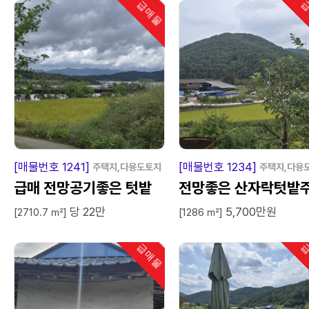
급매물
급
인기
급
매
물
급
매
[매물번호 1241]
[매물번호 1234]
주택지,다용도토지
주택지,다용
급매 전망공기좋은 텃밭
전망좋은 산자락텃밭
당 22만
5,700만원
주택지
지
[2710.7 ㎡]
[1286 ㎡]
급매물
급
인기