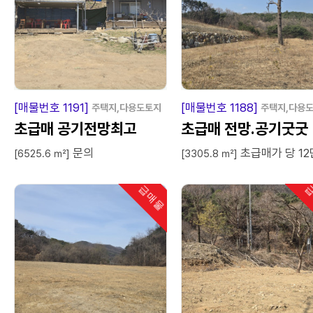
급
매
물
급
매
[매물번호 1191]
[매물번호 1188]
주택지,다용도토지
주택지,다용
초급매 공기전망최고
초급매 전망.공기굿굿
문의
초급매가 당 12
[6525.6 ㎡]
[3305.8 ㎡]
급매물
급
인기