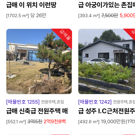
급매 이 위치 이런땅
급 아궁이가있는 촌집매
당 26만
7,500만
5,900
매
[1702.5 ㎡]
[393.4 ㎡]
급매물
급
인기
급
매
물
급
매
[매물번호 1255]
[매물번호 1242]
전원주택,촌집
전원주택,촌
급매 신축급 전원주택 매
급 성주 I.C근처전원
3억5천
2억9천8백
19,000만원(1억
매
매매임대
[552.1 ㎡]
[492.6 ㎡]