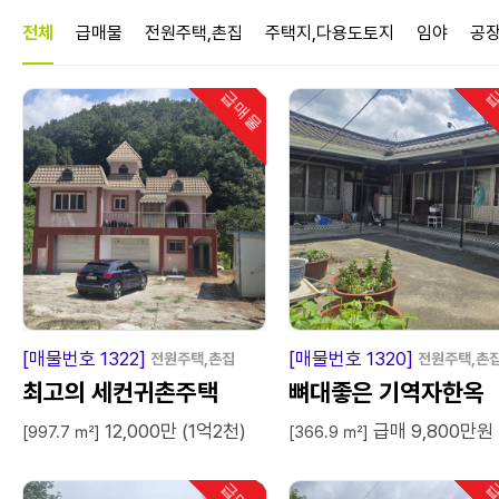
매물정보
전체
급매물
전원주택,촌집
주택지,다용도토지
임야
공
급매물
급
급
매
물
급
매
[매물번호 1322]
[매물번호 1320]
전원주택,촌집
전원주택,촌
최고의 세컨귀촌주택
뼈대좋은 기역자한옥
12,000만 (1억2천)
급매 9,800만원
[997.7 ㎡]
[366.9 ㎡]