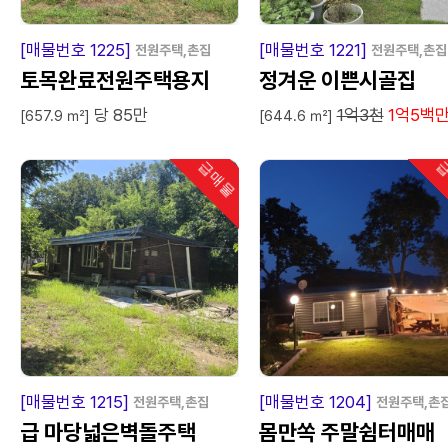
급
매
물
급
매
[매물번호 1225]
[매물번호 1221]
전원주택,촌집
전원주택,촌집
토목완료전원주택용지
정겨운 이쁜시골집
당 85만
1억3천
1억5백
[657.9 ㎡]
[644.6 ㎡]
급매물
급
인기
급
매
물
급
매
[매물번호 1215]
[매물번호 1204]
전원주택,촌집
전원주택,촌
급 마당넓은벽돌주택
몸만쏙 주말쉼터매매