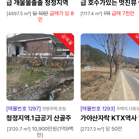
급 개울물졸졸 청정지역
급 호수가있는 멋진뷰 
당 10만
급매가 당 8
1억
급매 7천만
터텃밭 전원주택지.
[4697.5 ㎡]
[1117.4 ㎡]
민
급매물
급
인기
급
매
물
급
매
[매물번호 1297]
[매물번호 1293]
전원주택,촌집
주택지,다용
청정지역.1급공기 산골주
가야산자락 KTX역사
10,900만원(1억9백
당 50만
택.밭이공짜.
근토지
[3120.7 ㎡]
[2727.3 ㎡]
만)