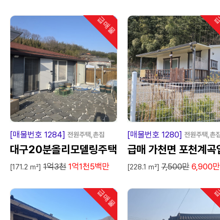
급매물
급
인기
급
매
물
급
매
[매물번호 1284]
[매물번호 1280]
전원주택,촌집
전원주택,촌
대구20분올리모델링주택
급매 가천면 포천계곡
1억3천
1억1천5백만
7,500만
6,900
매매
구 쉼터
[171.2 ㎡]
[228.1 ㎡]
급매물
급
인기