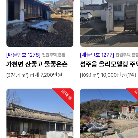
급
매
물
급
매
[매물번호 1278]
[매물번호 1277]
전원주택,촌집
전원주택,촌
가천면 산좋고 물좋은촌
성주읍 올리모델링 주
급매 7,200만원
10,000만원(1억)
집
매매
[674.4 ㎡]
[109.1 ㎡]
급매물
급
인기