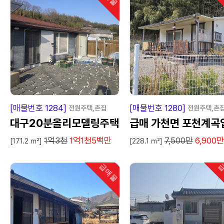
급
매
물
급
매
[매물번호 1284]
[매물번호 1280]
전원주택,촌집
전원주택,촌
대구20분올리모델링주택
급매 가천면 포천계곡
1억3천
1억1천5백만
7,500만
6,900
매매
구 쉼터
[171.2 ㎡]
[228.1 ㎡]
급매물
급
인기