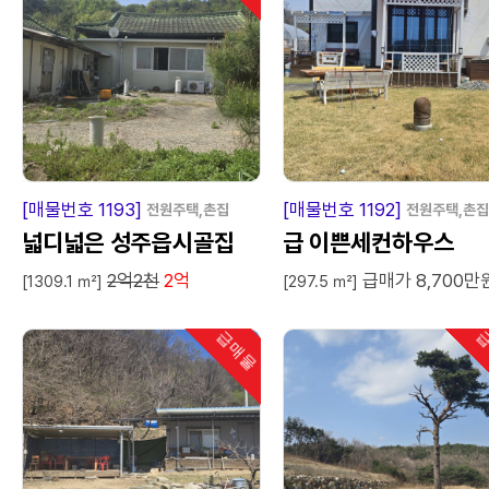
급
매
물
급
매
[매물번호 1193]
[매물번호 1192]
전원주택,촌집
전원주택,촌집
넓디넓은 성주읍시골집
급 이쁜세컨하우스
2억2천
2억
급매가 8,700만
[1309.1 ㎡]
[297.5 ㎡]
급매물
급
인기