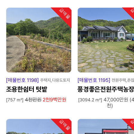
급매물
급
인기
급
매
물
급
매
[매물번호 1198]
[매물번호 1195]
주택지,다용도토지
전원주택,촌
조용한쉼터 텃밭
풍경좋은전원주택농
4천만원
2천9백만원
47,000만원 (
[757 ㎡]
[3094.2 ㎡]
천)
급매물
급
인기