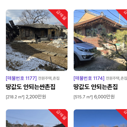
급매물
급
인기
급
매
물
급
매
[매물번호 1177]
[매물번호 1174]
전원주택,촌집
전원주택,촌
땅값도 안되는싼촌집
땅값도 안되는촌집
2,200만원
6,000만원
[218.2 ㎡]
[515.7 ㎡]
급매물
급
인기