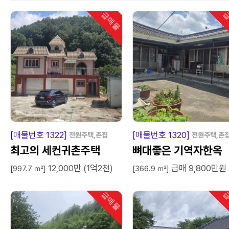
급매물
급
인기
급
매
물
급
매
[매물번호 1322]
[매물번호 1320]
전원주택,촌집
전원주택,촌
최고의 세컨귀촌주택
뼈대좋은 기역자한옥
12,000만 (1억2천)
급매 9,800만원
[997.7 ㎡]
[366.9 ㎡]
급매물
급
인기