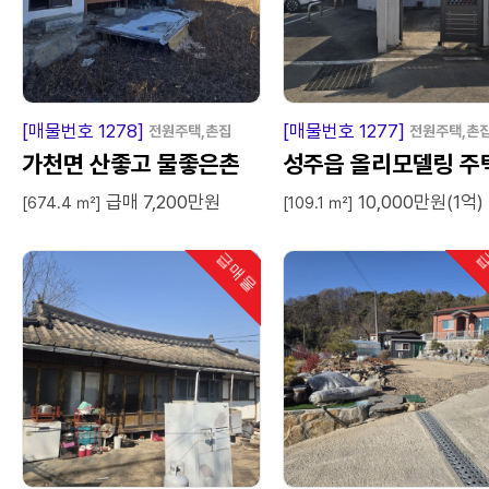
급
매
물
급
매
[매물번호 1278]
[매물번호 1277]
전원주택,촌집
전원주택,촌
가천면 산좋고 물좋은촌
성주읍 올리모델링 주
급매 7,200만원
10,000만원(1억)
집
매매
[674.4 ㎡]
[109.1 ㎡]
급매물
급
인기