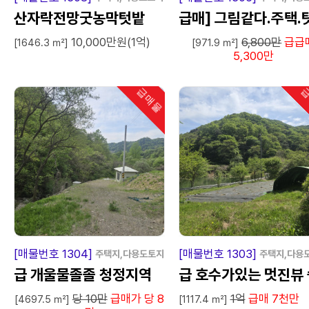
산자락전망굿농막텃밭
급매] 그림같다.주택.
10,000만원(1억)
6,800만
급급
밭.농막쉼터땅.손해보
[1646.3 ㎡]
[971.9 ㎡]
5,300만
팔아요.
급매물
급
인기
급
매
물
급
매
[매물번호 1304]
[매물번호 1303]
주택지,다용도토지
주택지,다용
급 개울물졸졸 청정지역
급 호수가있는 멋진뷰 
당 10만
급매가 당 8
1억
급매 7천만
터텃밭 전원주택지.
[4697.5 ㎡]
[1117.4 ㎡]