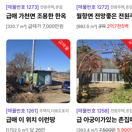
급
매
물
급
매
[매물번호 1273]
[매물번호 1272]
전원주택,촌집
전원주택,촌
급매 가천면 조용한 한옥
월항면 전망좋은 전원
급매가 7,000만원
3억
2억7천5백
택
[320.7 ㎡]
[882.6 ㎡]
급매물
급
인기
급
매
물
급
매
[매물번호 1261]
[매물번호 1258]
주택지,다용도토지
전원주택,촌
급매 이 위치 이런땅
급 아궁이가있는 촌집매
당 26만
7,500만
5,900
매
[1702.5 ㎡]
[393.4 ㎡]