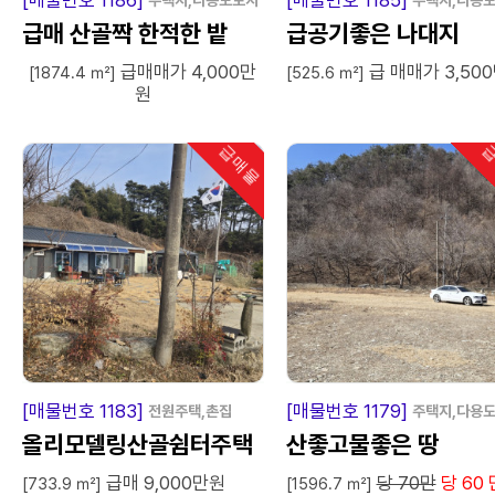
[매물번호 1186]
[매물번호 1185]
주택지,다용도토지
주택지,다용
급매 산골짝 한적한 밭
급공기좋은 나대지
급매매가 4,000만
급 매매가 3,50
[1874.4 ㎡]
[525.6 ㎡]
원
급매물
급
인기
급
매
물
급
매
[매물번호 1183]
[매물번호 1179]
전원주택,촌집
주택지,다용
올리모델링산골쉼터주택
산좋고물좋은 땅
급매 9,000만원
당 70만
당 60 
[733.9 ㎡]
[1596.7 ㎡]