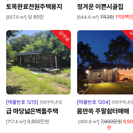
토목완료전원주택용지
정겨운 이쁜시골집
당 85만
1억3천
1억5백
[657.9 ㎡]
[644.6 ㎡]
급매물
급
인기
급
매
물
급
매
[매물번호 1215]
[매물번호 1204]
전원주택,촌집
전원주택,촌
급 마당넓은벽돌주택
몸만쏙 주말쉼터매매
9,800만원
7,900만원
6,9
[717.4 ㎡]
[300.8 ㎡]
원