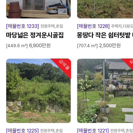
급
매
물
급
매
[매물번호 1233]
[매물번호 1228]
전원주택,촌집
주택지,다용
마당넓은 정겨운시골집
몽땅다 작은 쉼터텃밭 
6,900만원
2,500만원
매
[449.6 ㎡]
[707.4 ㎡]
급매물
급
인기
급
매
물
급
매
[매물번호 1225]
[매물번호 1221]
전원주택,촌집
전원주택,촌집