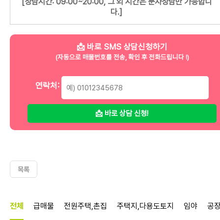
[상담시간: 09:00~20:00, 그 외 시간은 문자상담만 가능합니
다.]
📩 바로 SMS 상담신청하기
(자동으로 매물번호를 전송, 확인 후 전화드립니다 !)
연락처:
📩 바로 상담 신청!
목록
매물정보
전체
급매물
전원주택,촌집
주택지,다용도토지
임야
공