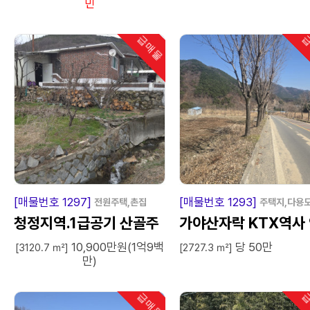
민
급매물
급
인기
급
매
물
급
매
[매물번호 1297]
[매물번호 1293]
전원주택,촌집
주택지,다용
청정지역.1급공기 산골주
가야산자락 KTX역사
10,900만원(1억9백
당 50만
택.밭이공짜.
근토지
[3120.7 ㎡]
[2727.3 ㎡]
만)
급매물
급
인기