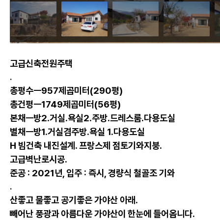
고급신축전원주택
.
총평수ㅡ957제곱미터(290평)
총건평ㅡ1749제곱미터(56평)
본채ㅡ방2.거실.욕실2.주방.드레스룸.다용도실
별채ㅡ방1.거실겸주방.욕실 1.다용도실
H 빔건축 내진설계. 프랑스제 점토기와지붕.
고급벽난로시공.
준공 : 2021년, 입주 : 즉시, 경량식 철골조 기와
.
산좋고 물좋고 공기좋은 가야산 아래.
빼어난 풍광과 아름다운 가야산이 한눈에 들어옵니다.