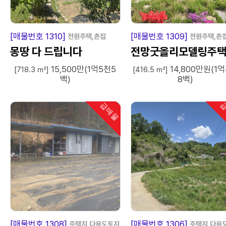
급
매
물
급
매
[매물번호 1310]
[매물번호 1309]
전원주택,촌집
전원주택,촌
몽땅 다 드립니다
전망굿올리모델링주
15,500만(1억5천5
14,800만원(1
[718.3 ㎡]
[416.5 ㎡]
백)
8백)
급매물
급
인기
급
매
물
급
매
[매물번호 1308]
[매물번호 1306]
주택지,다용도토지
주택지,다용