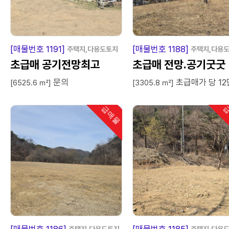
급
매
물
급
매
[매물번호 1191]
[매물번호 1188]
주택지,다용도토지
주택지,다용
초급매 공기전망최고
초급매 전망.공기굿굿
문의
초급매가 당 12
[6525.6 ㎡]
[3305.8 ㎡]
급매물
급
인기
급
매
물
급
매