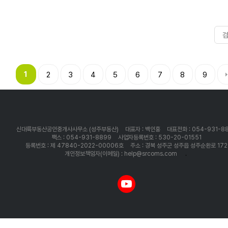
1
2
3
4
5
6
7
8
9
신대륙부동산공인중개사사무소 (성주부동산)
대표자 : 백인홍
대표전화 : 054-931-8
팩스 : 054-931-8899
사업자등록번호 : 530-20-01551
등록번호 : 제 47840-2022-00006호
주소 : 경북 성주군 성주읍 성주순환로 172
개인정보책임자(이메일) : help@srcoms.com
.