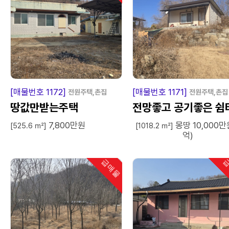
급
매
물
급
매
[매물번호 1172]
[매물번호 1171]
전원주택,촌집
전원주택,촌집
땅값만받는주택
전망좋고 공기좋은 쉼
7,800만원
몽땅 10,000만
[525.6 ㎡]
[1018.2 ㎡]
억)
급매물
급
인기