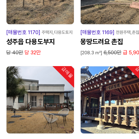
급
매
물
급
매
[매물번호 1170]
[매물번호 1169]
주택지,다용도토지
전원주택,촌
성주읍 다용도부지
몽땅드려요 촌집
당 40만
당 32만
6,500만
급 5,9
[208.3 ㎡]
급매물
급
인기
급
매
물
급
매