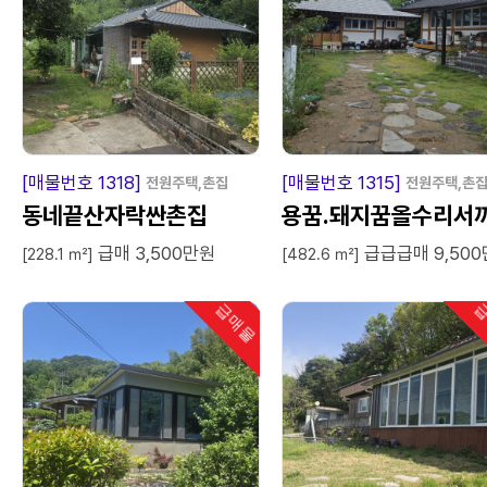
급
매
물
급
매
[매물번호 1318]
[매물번호 1315]
전원주택,촌집
전원주택,촌
동네끝산자락싼촌집
용꿈.돼지꿈올수리서
급매 3,500만원
급급급매 9,50
한옥
[228.1 ㎡]
[482.6 ㎡]
급매물
급
인기