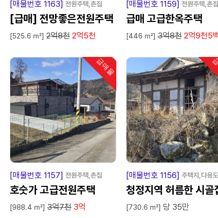
[매물번호 1163]
[매물번호 1159]
전원주택,촌집
전원주택,촌
[급매] 전망좋은전원주택
급매 고급한옥주택
2억8천
2억5천
3억8천
2억9천5
[525.6 ㎡]
[446 ㎡]
급매물
급
인기
급
매
물
급
매
[매물번호 1157]
[매물번호 1156]
전원주택,촌집
주택지,다용
호숫가 고급전원주택
청정지역 허름한 시골
3억7천
3억
당 35만
[988.4 ㎡]
[730.6 ㎡]