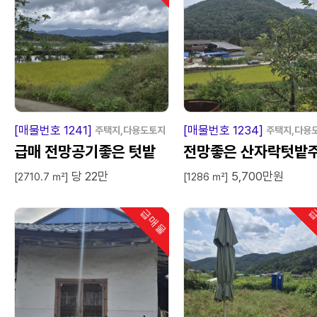
급
매
물
급
매
[매물번호 1241]
[매물번호 1234]
주택지,다용도토지
주택지,다용
급매 전망공기좋은 텃밭
전망좋은 산자락텃밭
당 22만
5,700만원
주택지
지
[2710.7 ㎡]
[1286 ㎡]
급매물
급
인기