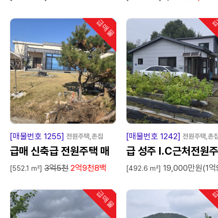
급매물
급
인기
급
매
물
급
매
[매물번호 1255]
[매물번호 1242]
전원주택,촌집
전원주택,촌
급매 신축급 전원주택 매
급 성주 I.C근처전원
3억5천
2억9천8백
19,000만원(1억
매
매매임대
[552.1 ㎡]
[492.6 ㎡]
급매물
급
인기