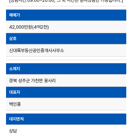
[상담시간:09:00~20:00, 그 외 시간은 문자상담만 가능합니다.]
매매가
42,000만원(4억2천)
상호
신대륙부동산공인중개사사무소
소재지
경북 성주군 가천면 용사리
대표자
백인홍
대지면적
상담